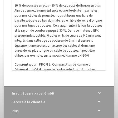
30 % de poussée en plus - 30 % de capacité de flexion en plus.
Afin de permettre une résilience et une flexibilité maximales
pour nos câbles de poussée, nous utilisons une fibre de
basalte spéciale au lieu du matériau en fibre de verre d'origine
pour nos tiges de poussée. Cela augmente à la fois la poussée
et le rayon de courbure jusqu'à 30 %. Dans ce matériau BFK
presque indestructible, 6 pôles en fil de cuivre de 0,5 mm sont
intégrés dans cette tige de poussée de 6 mm et assurent
également une protection accrue des câbles et donc une
durée de vie plus longue du câble de poussée. Il peut être
utilisé, par exemple, sur le moulinet Kummert H-30/6.
Convient pour :
PROFI 3, CompactPlus de Kummert
Désignation OEM :
anguille coulissante 6 mm 6 broches
Numéro de commande :
200.247
Tige :
BFK (câble en fibre de basalte)
Diamètre :
6 mm (6,4 mm)
Pôles (fils) :
6 x fil Cu, ø 0,5 mm
hradil Spezialkabel GmbH
Bien entendu, nous livrons également ce câble dans des
Service à la clientèle
longueurs personnalisées et spéciales. Veuillez utiliser notre
adresse e-mail pour votre demande :
info@kanalkabel.de
ou
Plus
contactez-nous directement au tél : +49 (0)7142 78891-0