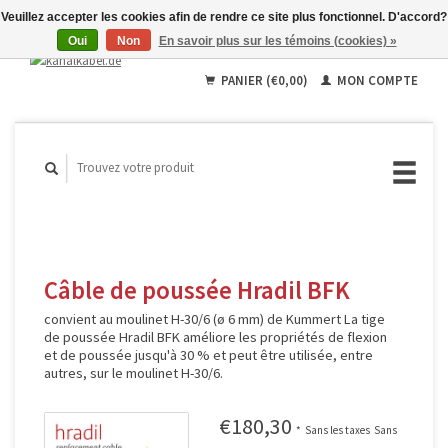
Veuillez accepter les cookies afin de rendre ce site plus fonctionnel. D'accord?
Oui
Non
En savoir plus sur les témoins (cookies) »
Français
Deutsch
PANIER (€0,00)
MON COMPTE
English
Câble de poussée Hradil BFK
convient au moulinet H-30/6 (ø 6 mm) de Kummert La tige
de poussée Hradil BFK améliore les propriétés de flexion
et de poussée jusqu'à 30 % et peut être utilisée, entre
autres, sur le moulinet H-30/6.
€180,30
*
Sans les taxes
Sans