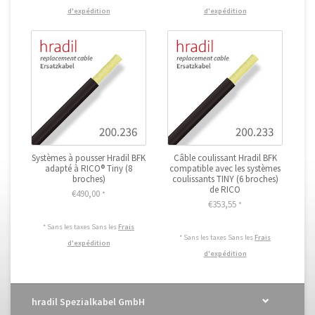
d'expédition
d'expédition
Systèmes à pousser Hradil BFK
Câble coulissant Hradil BFK
adapté à RICO® Tiny (8
compatible avec les systèmes
broches)
coulissants TINY (6 broches)
de RICO
€490,00
*
€353,55
*
* Sans les taxes Sans les
Frais
* Sans les taxes Sans les
Frais
d'expédition
d'expédition
hradil Spezialkabel GmbH