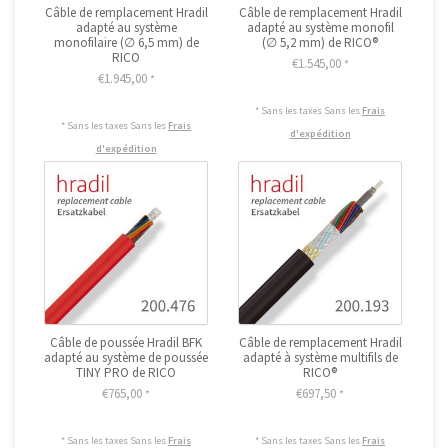
Câble de remplacement Hradil
Câble de remplacement Hradil
adapté au système
adapté au système monofil
monofilaire (∅ 6,5 mm) de
(∅ 5,2 mm) de RICO®
RICO
€1.545,00
*
€1.945,00
*
* Sans les taxes Sans les
Frais
* Sans les taxes Sans les
Frais
d'expédition
d'expédition
Câble de poussée Hradil BFK
Câble de remplacement Hradil
adapté au système de poussée
adapté à système multifils de
TINY PRO de RICO
RICO®
€765,00
€697,50
*
*
* Sans les taxes Sans les
Frais
* Sans les taxes Sans les
Frais