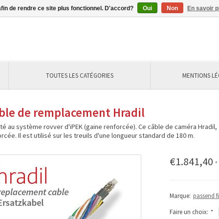
afin de rendre ce site plus fonctionnel. D'accord?
Oui
Non
En savoir p
TOUTES LES CATÉGORIES
MENTIONS LÉ
ble de remplacement Hradil
té au système rovver d'iPEK (gaine renforcée). Ce câble de caméra Hradil,
rcée. Il est utilisé sur les treuils d'une longueur standard de 180 m.
€1.841,40
*
Marque:
passend f
Faire un choix:
*