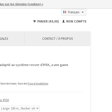
lus sur les témoins (cookies) »
Français
Deutsch
PANIER (€0,00)
MON COMPTE
English
GALES
CONTACT / À PROPOS
 adapté au système rovver d'iPEK, a une gaine
Sans les taxes
Sans les
Frais d'expédition
ür iPEK