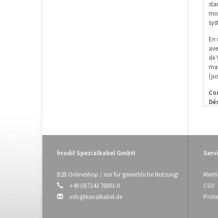
sta
mot
sys
En 
ave
de 
max
(ju
Con
Dé
Nu
Di
Pôl
Co
Fib
hradil Spezialkabel GmbH
Servi
Bie
inf
B2B Onlineshop / nur für gewerbliche Nutzung!
Menti
+49 (0)7142 78891-0
CGV
info@kanalkabel.de
Prote