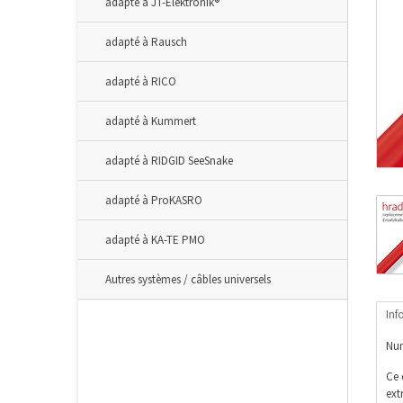
adapté à JT-Elektronik®
adapté à Rausch
adapté à RICO
adapté à Kummert
adapté à RIDGID SeeSnake
adapté à ProKASRO
adapté à KA-TE PMO
Autres systèmes / câbles universels
Inf
Num
Ce 
ext