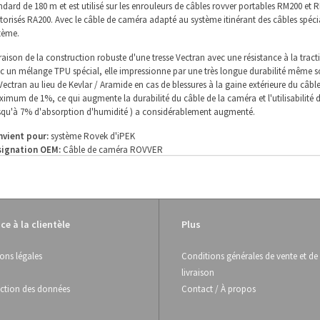
ndard de 180 m et est utilisé sur les enrouleurs de câbles rovver portables RM200 et R
orisés RA200. Avec le câble de caméra adapté au système itinérant des câbles spécia
tème.
raison de la construction robuste d'une tresse Vectran avec une résistance à la tract
c un mélange TPU spécial, elle impressionne par une très longue durabilité même sou
Vectran au lieu de Kevlar / Aramide en cas de blessures à la gaine extérieure du câbl
imum de 1%, ce qui augmente la durabilité du câble de la caméra et l'utilisabilité 
squ'à 7% d'absorption d'humidité ) a considérablement augmenté.
vient pour:
système Rovek d'iPEK
signation OEM:
Câble de caméra ROVVER
méro de commande:
200.197
amètre:
8,5 mm
es (fils):
6 x 0,5 mm² + 4 x (2 x 0,15 mm²)
ax:
oui
re optique:
non
ce à la clientèle
Plus
n sûr, nous livrons également ce câble dans les longueurs souhaitées et spéciales. Ve
o@kanalkabel.de
ou contactez-nous directement au Tél: +49 (0) 7142 78891-0
ons légales
Conditions générales de vente et de
livraison
ction des données
Contact / À propos