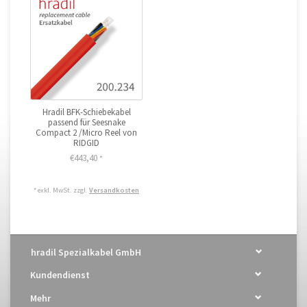
Hradil BFK-Schiebekabel
passend für Seesnake
Compact 2 /Micro Reel von
RIDGID
€443,40
*
* exkl. MwSt. zzgl.
Versandkosten
hradil Spezialkabel GmbH
Kundendienst
Mehr