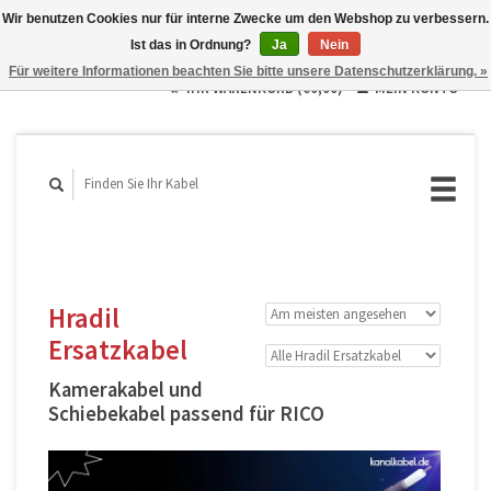
Wir benutzen Cookies nur für interne Zwecke um den Webshop zu verbessern.
Ist das in Ordnung?
Ja
Nein
Deutsch
Für weitere Informationen beachten Sie bitte unsere Datenschutzerklärung. »
English
IHR WARENKORB (€0,00)
MEIN KONTO
Français
Hradil
Ersatzkabel
Kamerakabel und
Schiebekabel passend für RICO