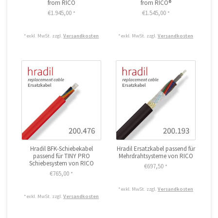
from RICO
from RICO®
€1.945,00
€1.545,00
*
*
* exkl. MwSt. zzgl.
Versandkosten
* exkl. MwSt. zzgl.
Versandkosten
Hradil BFK-Schiebekabel
Hradil Ersatzkabel passend für
passend für TINY PRO
Mehrdrahtsysteme von RICO
Schiebesystem von RICO
€697,50
*
€765,00
*
* exkl. MwSt. zzgl.
Versandkosten
* exkl. MwSt. zzgl.
Versandkosten