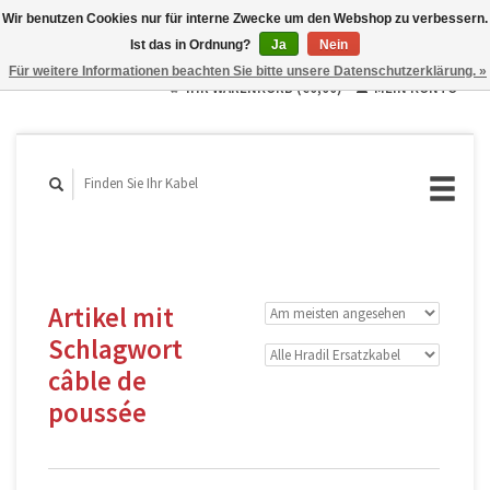
Wir benutzen Cookies nur für interne Zwecke um den Webshop zu verbessern.
Ist das in Ordnung?
Ja
Nein
Deutsch
Für weitere Informationen beachten Sie bitte unsere Datenschutzerklärung. »
English
IHR WARENKORB (€0,00)
MEIN KONTO
Français
Artikel mit
Schlagwort
câble de
poussée