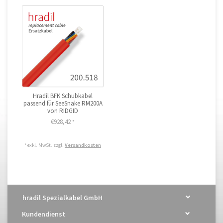
Hradil BFK Schubkabel
passend für SeeSnake RM200A
von RIDGID
€928,42
*
* exkl. MwSt. zzgl.
Versandkosten
hradil Spezialkabel GmbH
Kundendienst