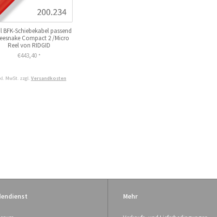
il BFK-Schiebekabel passend
Seesnake Compact 2 /Micro
Reel von RIDGID
€443,40
*
kl. MwSt. zzgl.
Versandkosten
endienst
Mehr