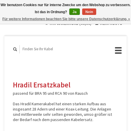
Wir benutzen Cookies nur für interne Zwecke um den Webshop zu verbessern.
Ist das in Ordnung?
Ja
Nein
Deutsch
Für weitere Informationen beachten Sie bitte unsere Datenschutzerklärung. »
English
IHR WARENKORB (€0,00)
MEIN KONTO
Français
Hradil Ersatzkabel
passend für BRA 95 und RCA 90 von Rausch
Das Hradil Kamerakabel hat einen starken Aufbau aus
insgesamt 28 Adern und einer Koax-Leitung. Die Anlagen
sind mittlerweile sehr selten geworden, umso größer ist
der Bedarf nach dem passenden Kabelersatz.