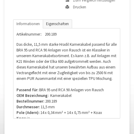
Zum Vergleich hinzufügen
Drucken
Informationen
Eigenschaften
Artikelnummer::
200.189
Das dicke, 11,5 mm starke Hradil Kamerakabel passend für alle
BRA 95 und RCA 90 Anlagen von Rausch ist ein Klassiker in
umserem Kamerakabelsortiment. Es kann z.B. auf Anlagen mit
K21 Winden oder der Elka 600 aufgetrommelt werden. Auch
dieses Kamerakabel hat unseren bewährten Aufbau aus einem
Vectrangeflecht mit einer Zugfestigkeit von bis zu 2500 N mit
einem PUR Ausenmantel mit einer speziellen TPU Mischung.
Passend für:
BRA 95 und RCA 90 Anlagen von Rausch
OEM Bezeichnung:
Kamerakabel
Bestellnummer:
200.189
Durchmesser:
11,5 mm
Pole (Adern):
14 x 0,34 mm² + 14 x 0,75 mm² + Koax
Koax:
ja
Lichtwellenleiter:
nein