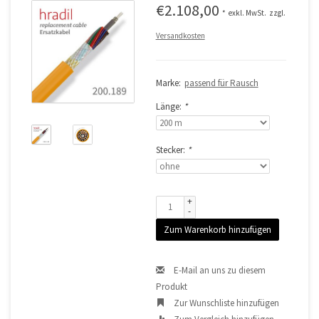
€2.108,00
*
exkl. MwSt.
zzgl.
Versandkosten
Marke:
passend für Rausch
Länge:
*
Stecker:
*
+
-
Zum Warenkorb hinzufügen
E-Mail an uns zu diesem
Produkt
Zur Wunschliste hinzufügen